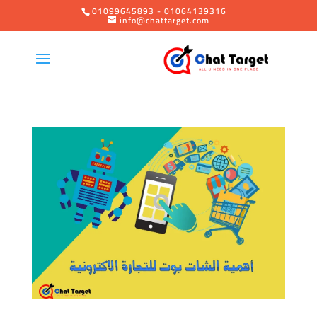
01099645893 - 01064139316
info@chattarget.com