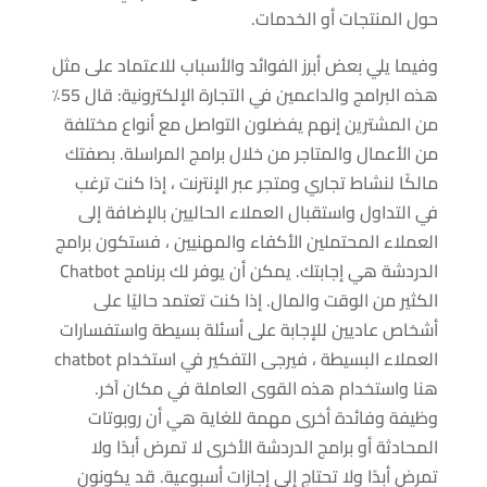
حول المنتجات أو الخدمات.
وفيما يلي بعض أبرز الفوائد والأسباب للاعتماد على مثل
هذه البرامج والداعمين في التجارة الإلكترونية: قال 55٪
من المشترين إنهم يفضلون التواصل مع أنواع مختلفة
من الأعمال والمتاجر من خلال برامج المراسلة. بصفتك
مالكًا لنشاط تجاري ومتجر عبر الإنترنت ، إذا كنت ترغب
في التداول واستقبال العملاء الحاليين بالإضافة إلى
العملاء المحتملين الأكفاء والمهنيين ، فستكون برامج
الدردشة هي إجابتك. يمكن أن يوفر لك برنامج Chatbot
الكثير من الوقت والمال. إذا كنت تعتمد حاليًا على
أشخاص عاديين للإجابة على أسئلة بسيطة واستفسارات
العملاء البسيطة ، فيرجى التفكير في استخدام chatbot
هنا واستخدام هذه القوى العاملة في مكان آخر.
وظيفة وفائدة أخرى مهمة للغاية هي أن روبوتات
المحادثة أو برامج الدردشة الأخرى لا تمرض أبدًا ولا
تمرض أبدًا ولا تحتاج إلى إجازات أسبوعية. قد يكونون