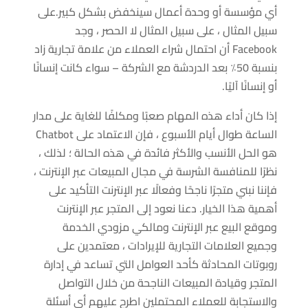
أي مؤسسة أو وحدة أعمال سينخفض ​​بشكل كبير.على
سبيل المثال ، على سبيل المثال لا الحصر ، وجد
Facebook أن احتمال شراء العملاء من علامة تجارية زاد
بنسبة 50٪ بعد الدردشة مع الشركة – سواء كانت إنسانًا
أو إنسانًا آليًا.
إذا كان أداء هذه المهام صعبًا ومكلفًا للغاية على مدار
الساعة طوال أيام الأسبوع ، فإن الاعتماد على Chatbot
هو الحل الأنسب والأكثر فائدة في هذه الحالة ؛ لذلك ،
نظرًا للمنافسة الشرسة في مجال المبيعات عبر الإنترنت ،
فإننا نبني متجرًا ناجحًا وفعالًا عبر الإنترنت التأكيد على
أهمية هذا الخيار. دعنا نعود إلى المتجر عبر الإنترنت
وموقع البيع عبر الإنترنت ومالكي مزودي الخدمة
وجميع العلامات التجارية للإيرادات ، معتمدين على
روبوتات المحادثة كأحد العوامل التي تساعد في إدارة
المتجر وقيادة المبيعات الناجحة من خلال التواصل
والاستجابة للعملاء المحتملين اطرح عليهم أي أسئلة