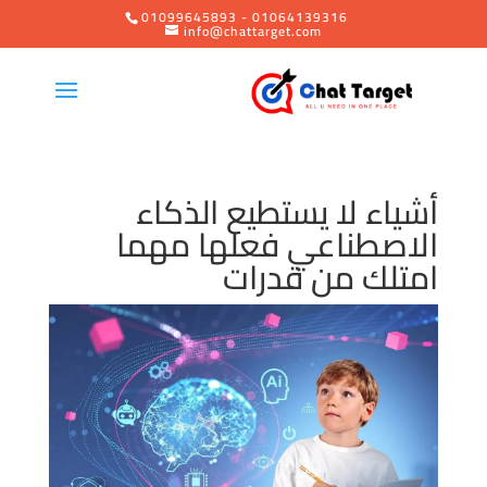
01099645893 - 01064139316
info@chattarget.com
أشياء لا يستطيع الذكاء
الاصطناعي فعلها مهما
امتلك من قدرات