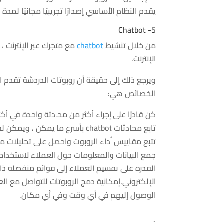
يقدم النظام الأساسي إصدارًا تجريبيًا مجانيًا لمدة 14 يومًا ، لذا يمكنك اختبار قدرات روبوت المحادثة بنفسك أولاً.
5- Chatbot
من خلال تنشيط
chatbot
مع متجرك عبر الإنترنت ،
الإنترنت.
ويرجع ذلك إلى حقيقة أن روبوتات الدردشة تقدم 
الخصائص هي:
كن قادرًا على إجراء أكثر من محادثة واحدة في أ
تابع محادثات chatbot بأسرع ما يمكن ، ويمكن لفريق خدمة العملاء الخاص بك التدخل بسرعة في أي وقت.
تتبع مقاييس أداء الروبوت واحصل على تحليلات من
جمع البيانات والمعلومات حول العملاء لاستخدا
القدرة على تقسيم العملاء إلى قوائم منفصلة ذات
الإلكتروني.إمكانية دمج الروبوتات للتواصل مع 
الوصول إليهم في أي وقت وفي أي مكان.