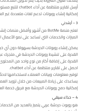
يمكنك تعيين الشروط بحيث يتم تحويل المحادثات إ
أرسل تقارير منتظمة عن أداء chatbot لتتبع مستويات أداء الروبوت وتطويره حسب الحاجة.
إمكانية إنشاء روبوتات تدعم لغات متعددة غير العر
3 – أرشدني
تعتبر منصة BotMe من أشهر وأفضل م
الميزات والخدمات التي تساعد على نمو الأعمال ال
يمكن إنشاء روبوتات الدردشة بسهولة دون أي خبرة 
القدرة على تنشيط روبوتات الدردشة في متجرك عبر الإنترنت وا
القدرة على إضافة أكثر من نوع واحد من المحتوى إلى محادثات chatbot مع العملاء ، بما في 
احصل على تقارير منتظمة عن أداء chatbot.
توفير معلومات وبيانات العملاء لاستخدامها لاحقًا
يساعدك على زيادة المبيعات من خلال تزويد العمل
إمكانية دمج روبوتات الدردشة مع فريق خدمة ال
4 – حذاء سيفي
هو روبوت دردشة عربي يتميز بالعديد من الخدمات و