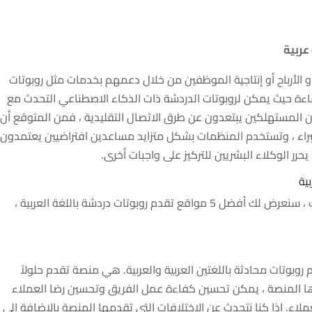
 الأرباح أو إنتاجية الموظفين من خلال دعمهم بخدمات مثل روبوتات
كفاءة حيث يمكن لروبوتات الدردشة ذات الذكاء الاصطناعي التحدث مع
ن المستهلكين يبتعدون عن طرق الاتصال التقليدية ، فمن المتوقع أن
خبراء ، وتستخدم المنظمات بشكل متزايد مساعدين افتراضيين يعتمدون
حرر الوكلاء البشريين للتركيز على واجبات أخرى.
هناك العديد من المواقع التي تقدم chatbots لك ، سنعرض لك أفضل 5 مواقع تقدم روبوتات دردشة باللغة العربية ،
احد من أفضل 5 مواقع تقدم روبوتات محادثة باللغتين العربية والعربية. هي منصة تقدم حلولاً
رها المنصة ، يمكن تحسين كفاءة عمل الفريق وتحسين رضا العملاء
لاء. إذا كنا نتحدث عن الاختلافات التي تقدمها المنصة بالإضافة إلى