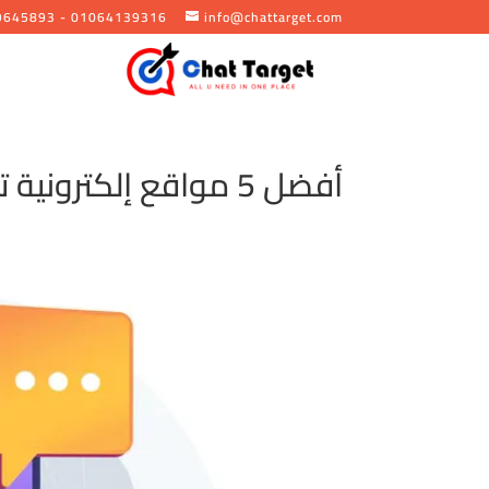
9645893 - 01064139316
info@chattarget.com
أفضل 5 مواقع إلكترونية تقدم روبوتات دردشة عربية