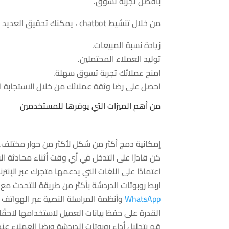
بأفضل تجربة تسوق.
من خلال تنشيط chatbot ، يمكنك تحقيق العديد من الأهداف التجارية المهمة لعملك عبر الإنترنت ، مثل:
زيادة نسبة المبيعات.
توليد العملاء المحتملين.
امنح عملائك تجربة تسوق سهلة.
احصل على رضا وثقة عملائك من خلال الاستجابة ال
من أهم الميزات التي يوفرها للمستخدمين
إمكانية دمج أكثر من شكل لأكثر من حوار مختلف.
كن قادرًا على التدخل في أي وقت أثناء محادثة ا
اعتمادًا على اللغات التي يدعمها متجرك عبر الإنتر
اربط روبوتات الدردشة بأكثر من طريقة للتحدث مع العملاء بخ
WhatsApp
وأنظمة المراسلة النصية عبر الهواتف 
القدرة على حفظ بيانات العميل لاستخدامها لاحقًا.
قم بتحليل أداء روبوتات الدردشة ورضا العملاء عنها