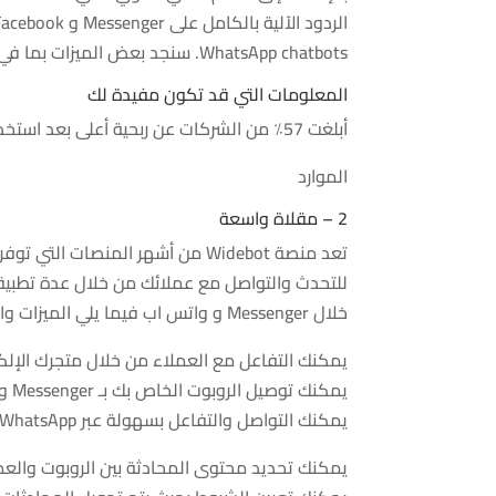
WhatsApp chatbots. سنجد بعض الميزات بما في ذلك على سبيل المثال لا الحصر: –
المعلومات التي قد تكون مفيدة لك
أبلغت 57٪ من الشركات عن ربحية أعلى بعد استخدام روبوتات المحادثة للرد على العملاء
الموارد
2 – مقلاة واسعة
تعد منصة Widebot من أشهر المنصات
للتحدث والتواصل مع عملائك من خلال عدة تطبيقات
خلال Messenger و واتس اب فيما يلي الميزات والخدمات التي تقدمها المنصة:
يمكنك التفاعل مع العملاء من خلال متجرك الإلك
يمكنك توصيل الروبوت الخاص بك بـ Messenger والتواصل مع جمهورك من خلال النظام الأساسي المفضل لديهم.
يمكنك التواصل والتفاعل بسهولة عبر WhatsApp وكذلك إرسال اقتراحات المنتجات.
يمكنك تحديد محتوى المحادثة بين الروبوت والعم