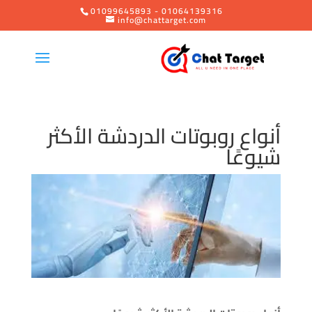
01099645893 - 01064139316
info@chattarget.com
أنواع روبوتات الدردشة الأكثر
شيوعًا