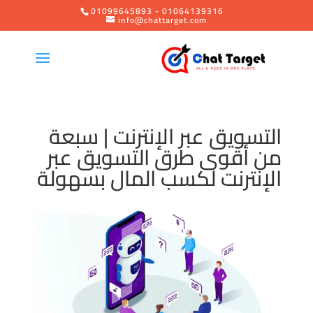
01099645893 - 01064139316
info@chattarget.com
التسويق عبر الإنترنت | سبعة
من أقوى طرق التسويق عبر
الإنترنت لكسب المال بسهولة