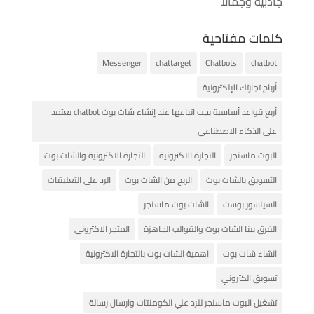
جاذبية وجمالاً
كلمات مفتاحية
Messenger
chattarget
Chatbots
chatbot
أرباح تجارتك الإلكترونية
أربع قواعد أساسية يجب اتباعها عند إنشاء شات بوت chatbot يعتمد
على الذكاء الاصطناعي
البوت ماسنجر
التجارة الاكترونية
التجارة الاكترونية والشات بوت
التسويق بالشات بوت
الربح من الشات بوت
الرد على التعليقات
السينسور بوست
الشات بوت ماسنجر
الفرق بينا الشات بوت والقوالب الجاهزة
المتجر الاكتروني
انشاء شات بوت
اهمية الشات بوت بالتجارة الاكترونية
تسويق الكتروني
تشغيل البوت ماسنجر للرد علي الكومنتات وارسال رسالة