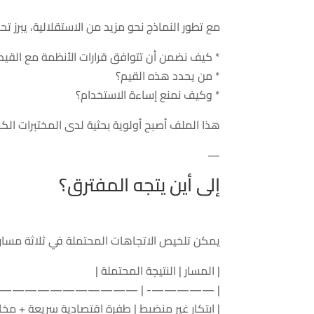
مع تطور النماذج نحو مزيد من الاستقلالية، يبرز تحدي “المو
* كيف نضمن أن تتوافق قرارات الأنظمة مع القيم 
* من يحدد هذه القيم؟
* وكيف نمنع إساءة الاستخدام؟
هذا الملف أصبح أولوية بحثية لدى المختبرات الك
—
إلى أين يتجه المفترق؟
يمكن تلخيص الاتجاهات المحتملة في ثلاثة مسار
| المسار | النتيجة المحتملة |
| —————- | ——————————— |
| ابتكار غير منضبط | طفرة اقتصادية سريعة + مخاط