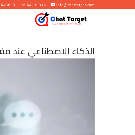
9645893 - 01064139316
info@chattarget.com
الذكاء الاصطناعي عند مفترق