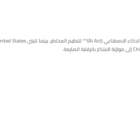
أطلقت European Union تشريعات مثل **قانون الذكاء الاصطناعي (AI Act)** لتنظيم المخاطر، بينما تتبنى 