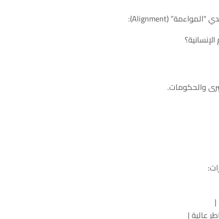
اءمة” (Alignment):
الإنسانية؟
برى والحكومات.
ات:
ر عالية |