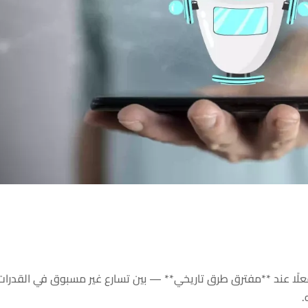
عي يقف فعلًا عند **مفترق طرق تاريخي** — بين تسارع غير مسبوق في القدرات
.