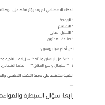
الذكاء الاصطناعي لم يعد يؤثر فقط على الوظائف ا
* البرمجة
* التصميم
* التحليل المالي
* صناعة المحتوى
نحن أمام سيناريوهين:
1. **تكامل الإنسان والآلة** → زيادة الإنتاجية وظهور وظائف جديدة.
2. **استبدال واسع النطاق** → ضغط اقتصادي وعدم مساواة متزايدة.
النتيجة ستعتمد على سرعة التكيف التعليمي والس
—
رابعًا: سؤال السيطرة والمواءم