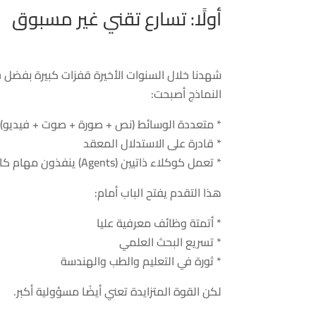
أولًا: تسارع تقني غير مسبوق
شهدنا خلال السنوات الأخيرة قفزات كبيرة بفضل شركات مثل OpenAI وle
النماذج أصبحت:
* متعددة الوسائط (نص + صورة + صوت + فيديو)
* قادرة على الاستدلال المعقد
* تعمل كوكلاء ذاتيين (Agents) ينفذون مهام كاملة
هذا التقدم يفتح الباب أمام:
* أتمتة وظائف معرفية عليا
* تسريع البحث العلمي
* ثورة في التعليم والطب والهندسة
لكن القوة المتزايدة تعني أيضًا مسؤولية أكبر.