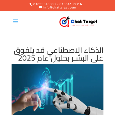
01099645893 - 01064139316
info@chattarget.com
الذكاء الاصطناعي قد يتفوق
على البشـر بحلول عام 2025