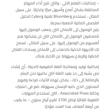
– إمكانيات التعلم الآلي ، والتي تتيح أداء المهام
المختلفة بشكل أسرع وأسهل مرارًا وتكرارًا. على سبيل
المثال ، تستخدم Bloomberg تقنية Cyborg لتحليل
القصص المالية الصعبة بسرعة.
يتيح الوصول إلى الأماكن التي يصعب الوصول إليها
للصحفيين الوصول إلى الأماكن التي لن يتمكنوا هم
أنفسهم من الوصول إليها. على سبيل المثال ، تسمح
لك الأجهزة الذكية بالذهاب إلى الأماكن وساحات القتال
الخطرة والإبلاغ بسهولة عن الأخبار هناك.
إمكانية توليد ومعالجة اللغة الطبيعية (الحية) ، أي إنشاء
نص يشبه إلى حد بعيد اللغة التي نكتبها نحن البشر.
بالإضافة إلى ذلك ، يمكن لهذه الآليات قراءة وفهم
المحتوى الذي كتبه الإنسان بسهولة. ضع في اعتبارك
وكالة Associated Press ، التي تستخدم المهارات
اللغوية تلقائيًا لإنتاج 3700 تقرير أرباح سنوي – ما يقرب
من أربعة أضعاف هذا العدد مؤخرًا.