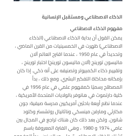
الذكاء الاصطناعي ومستقبل الإنسانية
مفهوم الذكاء الاصطناعي
يمكن القول أن بداية الذكاء الاصطناعي (الذكاء
الاصطناعي) ظهرت في الخمسينيات من القرن الماضي ،
وتحديداً في عام 1950 ، عندما اقترح العالم آلان
ماتيسون تورينج (آلان ماتيسون تورينج) اختبار تورينج ،
وتقييم ذكاء الكمبيوتر وتصنيفه على أنه ذكي. إذا كان
بإمكانه محاكاة التفكير البشري. ومع ذلك ، بدأ
المصطلح رسميًا كمفهوم علمي في عام 1956 في
كلية دارتموث في هانوفر بالولايات المتحدة الأمريكية ،
عندما نظم أربعة باحثين أمريكيين مدرسة صيفية: جون
مكارثي ومارفن مينسكي وناثانيال روتشستر وكلود
شانون. ولكن بعد ذلك كان هناك تراجع في المجال بين
عامي 1974 و 1980 ، وهي الفترة المعروفة باسم
“شتاء الذكاء الاصطناعي”. على مر السنين ، بدأ المفهوم