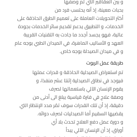
و بين
العقاقير
التي تم وصفها
بحبات
معينة
،
إذ
أنه
يحتسب
فرد
من
أكثر
التحويلات
العاملة
على تعميم
الطرق
الحاذقة
على
الخدمات، و التطبيق
يدعم
تقديم
سائر
الخدمات بجودة
عالية، فهو
يجسد
أجدد
ما جادت به التقنيات
القريبة
العهد
و
الأساليب
الماهرة
، في
الميدان
الطبي بوجه عام
و في
ميدان
الصيدلة بوجه خاص.
طريقة
عمل
الربوت
تم استعراض الصيدلية
الحاذقة
و
قدرات
عملها
فيوجد
في نطاق
الصيدلية إثنتا عشر منفذا، و
يقوم
الإنسان الآلي
باستعمالها
لصرف
وصفة
علاج
في
فترة قياسية
يبلغ
الى
أدنى
من
دقيقة،
إذ
أن
تلك
القدرات
سوف
تمُر
مدد
الإنتظار التي
يقضيها
السقيم
أما الصيدليات لصرف دوائه.
و دورة عمل
دفع
العلاج
تحدث
بلا
أي
أوراق،
إذ
أن
الإنسان الآلي
يبدأ