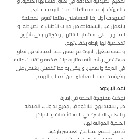
تعميم الصيدلية الحاذقة في نطاق منشآتها الصحية، و
ذلك يؤكد إستدامة تلك الخدمات النوعية و التي
تستهدف أولا رضا المتعاملين، مثلما تقوم المصلحة
بالعمل على الإستفادة من خبرات الأطباء و الصيادلة، و
المجهود على استثمار طاقاتهم و خبراتهم في شؤون
تخصصية لها رابطة بكفاءتهم.
و عقب تشغيل الربوت تم أنقص عدد الصيادلة في نطاق
مستشفي راشد، لأنه يمتاز بقدرات ضخمة و تقنيات عالية
في الدرجة والمعيار، و يبقى به خط تكميلي يشتغل على
وظيفة خدمية المتعاملين من أصحاب الهمم.
نمط
الباركود
نهضت
ممنهجة
الصحة في إمارة
دبي
بتنفيذ
نهج
الباركود
في جميع
تداولات
الصيدلة
و
العلاج
،
الحاضرة
في المستشفيات و المراكز
الصحية
الموالية
لها،
فأصبح
لجميع
نمط
من
العقاقير
باركود