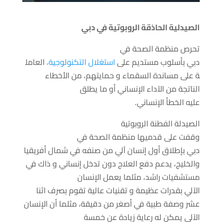
الصيدلية الحاذقة الروبوتية في دبي
تحرص
منظمة
الصحة في
دبي
بأسلوب
مستديم
على
استغلال
التكنولوجية
،
العامل
ة
على
مساندة
السقماء
و حمايتهم، من الأخطاء
الناتجة من الآداء
الإنساني
أو
ما يطلق
عليه
الخطأ
الإنساني
.
الصيدلة
الفطنة
الروبوتية
وقفت على قدميها
منظمة
الصحة في
دبي
بإطلاق
أول
إنسان آلي
من صنفه
في
شمال أفريقيا
والخليج
،
يدعم
دفع
العلاج
دون تدخل
إنساني
و
ذاك
في
مستشفيات راشد،
مثلما
يعمل
الإنسان
الآلي
بقدرات
عظيمة
و تقنيات عالية تقوم بصرف اثنا
عشر وصفة طبية في
أصغر
من دقيقة،
مثلما
أن
الإنسان
الآلي
يمكن له
رعاية
زيادة عن
خمسة