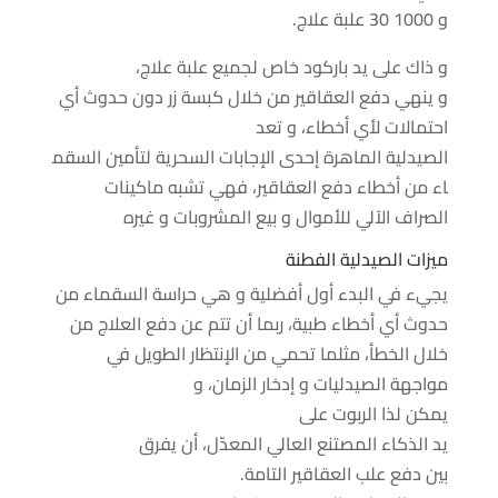
و
1000
30
علبة
علاج
.
و
ذاك
على يد
باركود خاص
لجميع
علبة
علاج
،
و
ينهي
دفع
العقاقير
من خلال
كبسة
زر دون حدوث أي
احتمالات لأي أخطاء، و تعد
الصيدلية
الماهرة
إحدى
الإجابات
السحرية
لتأمين
السقم
اء
من أخطاء
دفع
العقاقير
، فهي تشبه ماكينات
الصراف الآلي للأموال و بيع المشروبات و غيره
ميزات
الصيدلية
الفطنة
يجيء
في
البدء
أول
أفضلية
و هي
حراسة
السقماء
من
حدوث أي أخطاء طبية،
ربما
أن
تتم
عن
دفع
العلاج
من
خلال
الخطأ،
مثلما
تحمي من الإنتظار الطويل
في
مواجهة
الصيدليات و
إدخار
الزمان
، و
يمكن
لذا
الربوت
على
يد
الذكاء
المصتنع
العالي
المعدّل
، أن يفرق
بين
دفع
علب
العقاقير
التامة
.