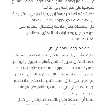
في
إستظهار
وصفة
العلاج
،
حينما
يقوم
الدكتور
المعالج
بتدوينها
على نحو
إلكتروني، ثم تبدأ
عملية
دفع
العلاج
بكبسة
زر
يجريها
الصيدلي
المتواجد
ف
ي الصيدلية، و الذي دوره يتركز على تقديم
كل
التعليمات
بشأن
طريقة
إستعمال
العقاقير
على
نحو
صحيح، و
وضح
إرشادات
الدكتور
المعالج و
توصياته
للعليل
أنشطة ممنهجة الصحة في دبي
صارت مشفى راشد مرجعا في الخدمات الصيدلانية على
صعيد المكان، فهي تستقبل بأسلوب شهري وفوداً من
ضِمن دولة الإمارات العربية المتحدة و خارجها، و ذاك
ليطلعوا على طريقة عمل الإطار بكونه النسق الأضخم
من طرازه على نطاق المساحة، و ذلك يعتبر إنجاز جسيم
لهيئة الصحة في دبي بأسلوب يتماشى مع تعليمات
حكومة دبي الحاذقة.
مثلما أن المنفعة تقوم بالتمدد المتواصل من خلال