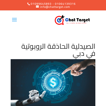
01099645893 - 01064139316
info@chattarget.com
الصيدلية الحاذقة الروبوتية
في دبي