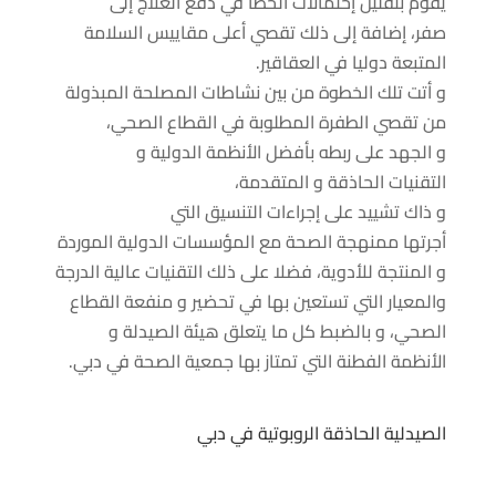
يقوم
بتقليل
إحتمالات الخطأ في
دفع
العلاج
إلى
صفر،
إضافة إلى ذلك
تقصي
أعلى
مقاييس
السلامة
المتبعة
دوليا
في
العقاقير
.
و
أتت
تلك
الخطوة
من بين
نشاطات
المصلحة
المبذولة
من
تقصي
الطفرة المطلوبة في القطاع الصحي،
و
الجهد
على ربطه بأفضل الأنظمة
الدولية
و
التقنيات
الحاذقة
و
المتقدمة
،
و
ذاك
تشييد
على
إجراءات
التنسيق التي
أجرتها
ممنهجة
الصحة مع
المؤسسات
الدولية
الموردة
و المنتجة للأدوية،
فضلا على ذلك
التقنيات عالية
الدرجة
والمعيار
التي تستعين بها في
تحضير
و
منفعة
القطاع
الصحي، و
بالضبط
كل ما
يتعلق
هيئة
الصيدلة و
الأنظمة
الفطنة
التي
تمتاز
بها
جمعية
الصحة في دبي.
الصيدلية الحاذقة الروبوتية في دبي