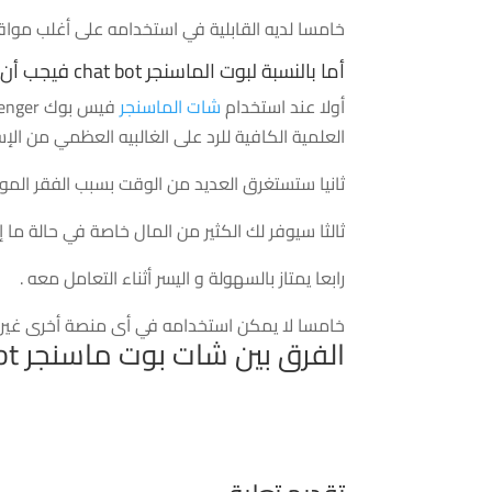
خامسا لديه القابلية في استخدامه على أغلب مواق
أما بالنسبة لبوت الماسنجر chat bot فيجب أن تعلم الاتي :
أولا عند استخدام
شات الماسنجر
العلمية الكافية للرد على الغالبيه العظمي من الإ
ثانيا ستستغرق العديد من الوقت بسبب الفقر المو
ثالثا سيوفر لك الكثير من المال خاصة في حالة ما إذ
رابعا يمتاز بالسهولة و اليسر أثناء التعامل معه .
خامسا لا يمكن استخدامه في أى منصة أخرى غير
الفرق بين شات بوت ماسنجر chatbot و القوالب الجاهزة و أيهما أفضل