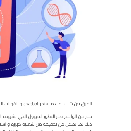
الفرق بين شات بوت ماسنجر chatbot و القوالب الجاهزة و أيهما أفضل
صار من الواضح قدر التطور المهول الذي تشهده الد
ذلك لما تمكن من تحقيقه من شعبية كبيره و استقطا