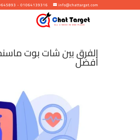
9645893 - 01064139316
info@chattarget.com
أفضل