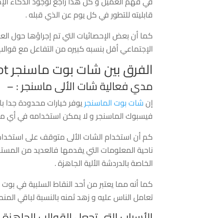
في فهم العميل و كل هذا راجع لوجود الذكاء ال
قابليته للتطور في كل يوم عن الذي قبله .
كما أن بعض الإحصائيات التي تم إجراؤها حول ال
الإجتماعي أقل بنسبه كبيره من التفاعل مع قوال
الفرق بين شات بوت ماسنجر chatbot و القوالب الجاهزة و أيهما أفضل
مدي فعالية شات الألى ماسنجر : –
إن
شات بوت الماسنجر
يوفر خيارات محدودة جدا با
فيسبوك الماسنجر و لا يمكن استخدامه في أي من
كم أن استخدام الشات الألى متوقف على استخدا
ناحية المعلومات التي يقدمها فالعديد من المست
الخاصة بالدردشة الألية الجاهزة .
كما أنه مما يعتبر من أحد النقاط السلبية في بو
تعامل الناس عليه و زهد ثمنه بالنسبة لباقي المن
الأسباب التي تجعل القوالب الجاهزة ا