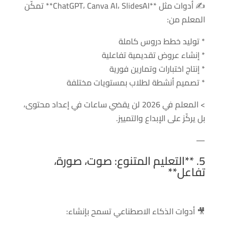
✍️ أدوات مثل **ChatGPT، Canva AI، SlidesAI** تمكّن
المعلم من:
* توليد خطط دروس كاملة
* إنشاء عروض تقديمية تفاعلية
* إنتاج اختبارات وتمارين فورية
* تصميم أنشطة لطلاب بمستويات مختلفة
> المعلم في 2026 لن يقضي ساعات في إعداد محتوى،
بل يركّز على الإبداع والتمييز.
—
5. **التعليم المتنوع: صوت، صورة،
تفاعل**
🎥 أدوات الذكاء الاصطناعي تسمح بإنشاء: