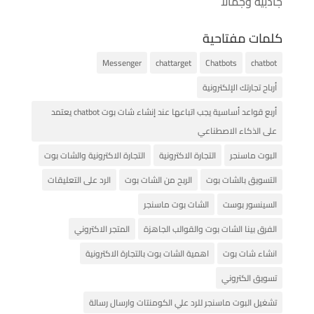
جاذبية وجمالاً
كلمات مفتاحية
Messenger
chattarget
Chatbots
chatbot
أرباح تجارتك الإلكترونية
أربع قواعد أساسية يجب اتباعها عند إنشاء شات بوت chatbot يعتمد
على الذكاء الاصطناعي
البوت ماسنجر
التجارة الاكترونية
التجارة الاكترونية والشات بوت
التسويق بالشات بوت
الربح من الشات بوت
الرد على التعليقات
السينسور بوست
الشات بوت ماسنجر
الفرق بينا الشات بوت والقوالب الجاهزة
المتجر الاكتروني
انشاء شات بوت
اهمية الشات بوت بالتجارة الاكترونية
تسويق الكتروني
تشغيل البوت ماسنجر للرد علي الكومنتات وارسال رسالة