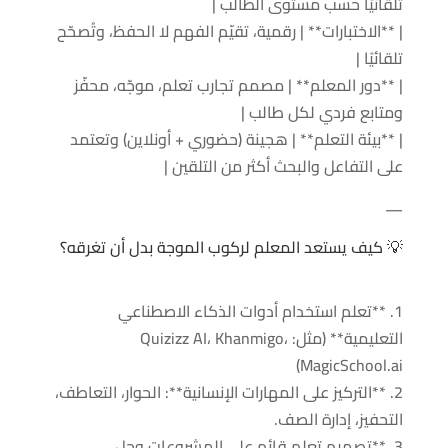
تلقائيًا حسب مستوى الطالب |
| **الاختبارات** | رقمية، تقيّم الفهم لا الحفظ، وتُصحّح
تلقائيًا |
| **دور المعلم** | مصمم تجارب تعلم، موجّه، محفّز
ومتابع فردي لكل طالب |
| **بيئة التعلم** | هجينة (حضوري + أونلاين) وتعتمد
على التفاعل والبحث أكثر من التلقين |
—
💡 كيف يستعد المعلم لركوب الموجة بدل أن تغرقه؟
1. **تعلم استخدام أدوات الذكاء الاصطناعي
التعليمية** (مثل: Quizizz AI، Khanmigo،
MagicSchool.ai)
2. **التركيز على المهارات الإنسانية**: الحوار، التعاطف،
التحفيز، إدارة الصف.
3. **تصميم تعلم قائم على المشروعات وحل