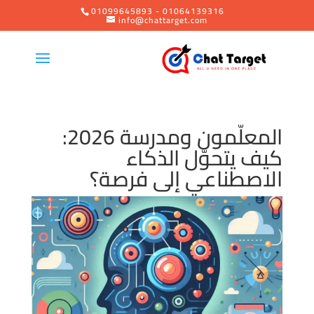
01099645893 - 01064139316
info@chattarget.com
المعلّمون ومدرسة 2026:
كيف يتحوّل الذكاء
الاصطناعي إلى فرصة؟