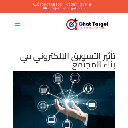
01099645893 - 01064139316
info@chattarget.com
تأثير التسويق الإلكتروني في
بناء المجتمع