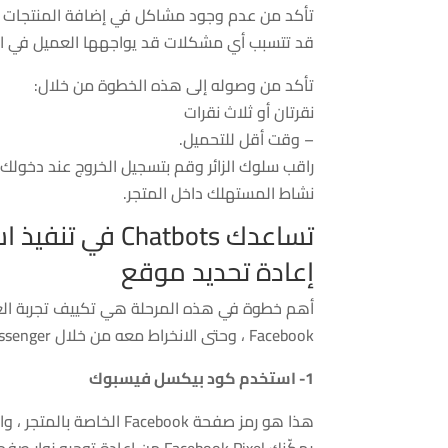
تأكد من عدم وجود مشاكل في إضافة المنتجات و
قد تتسبب أي مشكلات قد يواجهها العميل في النق
تأكد من وصوله إلى هذه الخطوة من خلال:
نقرتان أو ثلاث نقرات
– وقت أقل للتحميل.
نشاط المستهلك داخل المتجر.
تساعدك Chatbots في تنفيذ استراتيجيات لزيادة أرباح متجرك عبر الإنترنت
إعادة تحديد موقع
أهم خطوة في هذه المرحلة هي تكييف تجربة العمي
Facebook ، وحتى الانخراط معه من خلال Messenger الخاص بك
1- استخدم كود بيكسل فيسبوك
هذا هو رمز صفحة Facebook الخاصة بالمتجر ، والمُدرج في متجرك.