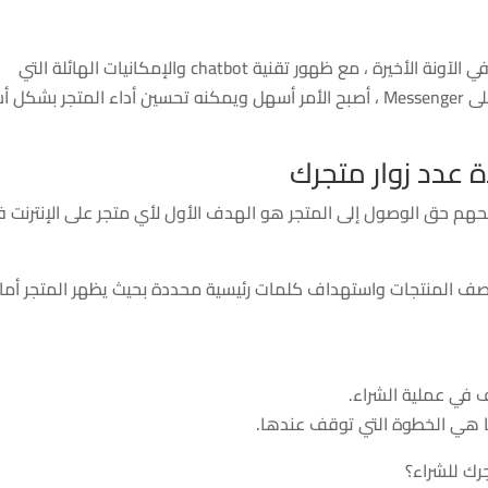
إن تحسين أداء متجرك ليس بالأمر السهل ، ولكن في الآونة الأخيرة ، مع ظهور تقنية chatbot والإمكانيات الهائلة التي
توفرها لك من خلال إنشاء متجر بسيط وتفاعلي على Messenger ، أصبح الأمر أسهل ويمكنه تحسين أداء المتجر بشك
ة عدد زوار متجرك
هم حق الوصول إلى المتجر هو الهدف الأول لأي متجر على الإنترنت 
د وصف المنتجات واستهداف كلمات رئيسية محددة بحيث يظهر المتجر أما
ف في عملية الشراء.
ما هي الخطوة التي توقف عندها.
رك للشراء؟