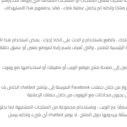
 توجيه زوار صفحة متجرك بنفس المنتجات أو المنتجات المماثلة التي زاروها لتذكيرهم
ائر منتجًا ولكنه لم يكمل عملية شراء ، فقد يدفعهم هذا الاستهداف
ك ، بالطبع باستخدام زر الحث على اتخاذ إجراء ، يمكن استخدام هذا الز
 الرئيسية للمتجر ، والتي تُعرف باسم رابط لموضع معين أو عميق حلقة
مين إلى صفحة منتج موقع الويب أو تطبيقك أو استخدامها مع روبوت
بعد ربط الزوار بمتجرك ، يمكنك إعادة استهداف الزوار من خلال حملات Facebook المرسلة إلى برنامج chatbot الخاص بك
 يجرون محادثات مع الروبوت من خلال حملتك الإعلانية
 سابقًا عبر الويب ، وباستخدام مجموعة من المنتجات المشابهة لما بحثو
عنه ، يعرض chatbot لهم المنتج ويجيب على أي أسئلة يريدونها حول المنتج ، لا يوفر chatbot أي شيء ولكنه يرسل