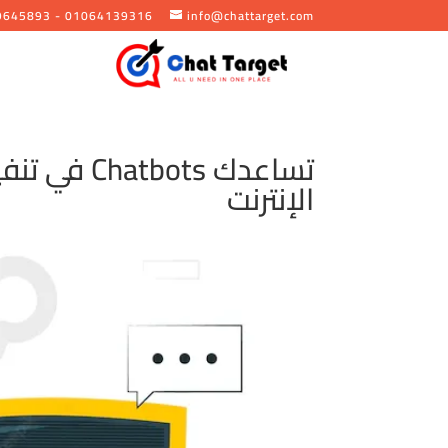
9645893 - 01064139316
info@chattarget.com
تساعدك bots
الإنترنت