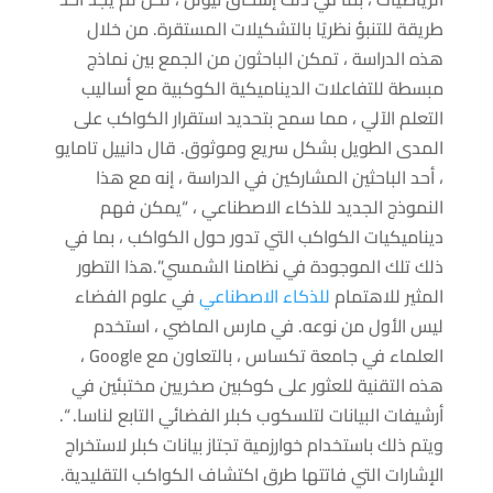
طريقة للتنبؤ نظريًا بالتشكيلات المستقرة. من خلال
هذه الدراسة ، تمكن الباحثون من الجمع بين نماذج
مبسطة للتفاعلات الديناميكية الكوكبية مع أساليب
التعلم الآلي ، مما سمح بتحديد استقرار الكواكب على
المدى الطويل بشكل سريع وموثوق. قال دانييل تامايو
، أحد الباحثين المشاركين في الدراسة ، إنه مع هذا
النموذج الجديد للذكاء الاصطناعي ، “يمكن فهم
ديناميكيات الكواكب التي تدور حول الكواكب ، بما في
ذلك تلك الموجودة في نظامنا الشمسي”.هذا التطور
المثير للاهتمام
للذكاء الاصطناعي
في علوم الفضاء
ليس الأول من نوعه. في مارس الماضي ، استخدم
العلماء في جامعة تكساس ، بالتعاون مع Google ،
هذه التقنية للعثور على كوكبين صخريين مختبئين في
أرشيفات البيانات لتلسكوب كبلر الفضائي التابع لناسا. “.
ويتم ذلك باستخدام خوارزمية تجتاز بيانات كبلر لاستخراج
الإشارات التي فاتتها طرق اكتشاف الكواكب التقليدية.