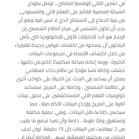
في تشرين الثاني (نوفمبر) الماضي ، توصل نموذج
الشبكة العصبية القائم على التعلم الآلي والمستوحى
من بنية الدماغ إلى الاستنتاج الذي لا لبس فيه وهو أن
يجب أن تكون الشمس في مركز النظام الشمسي.إن
الإنجاز هو أحد الاختبارات الأولى للتكنولوجيا التي يأمل
الباحثون أن يتمكنوا من اكتشاف قوانين جديدة للفيزياء
من خلال اكتشاف الأنماط في مجموعات البيانات
الكبيرة ، وربما إعادة صياغة ميكانيكا الكم.من جانبها ،
كشفت وكالة ناسا مؤخرًا عن نظام ذكاء اصطناعي
يمكن أن يساعد في البحث عن الحياة على كواكب أخرى
في نظامنا الشمسي ، وخاصة على المريخ. ستساعد
خوارزميات التعلم الآلي المستكشفين على تحليل عينات
التربة على المريخ وإرجاع البيانات الأكثر صلة ، مما
سيحسن كفاءة نقل البيانات ، وهي عملية مكلفة
وتستغرق وقتًا طويلاً ، خاصة وأن ناسا تجمع ما يقرب
من 2 غيغابايت من البيانات كل 15 دقيقة. ثوان لجلب
البيانات من مركبتها الفضائية. تسعى الوكالة أيضًا إلى