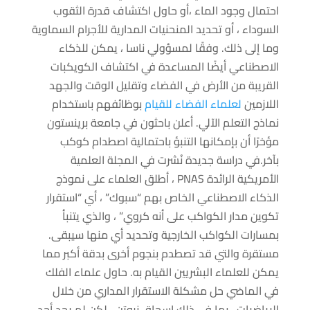
احتمال وجود الماء ،أو حاول اكتشاف قدرة الثقوب
السوداء ، أو تحديد المنحنيات المدارية للأجرام السماوية
وما إلى ذلك. وفقًا لمسؤولي ناسا ، يمكن للذكاء
الاصطناعي أيضًا المساعدة في اكتشاف الكويكبات
القريبة من الأرض في الفضاء وتقليل الوقت والجهد
اللازمين
لعلماء الفضاء للقيام
بوظائفهم باستخدام
نماذج التعلم الآلي. أعلن باحثون في جامعة برينستون
مؤخرًا أن بإمكانها التنبؤ باحتمالية اصطدام كوكب
بآخر.في دراسة جديدة نُشرت في المجلة العلمية
الأمريكية الرائدة PNAS ، أطلق العلماء على نموذج
الذكاء الاصطناعي الخاص بهم “سبوك” ، أي “استقرار
تكوين مدار الكواكب على أنه كروي” ، والذي يتنبأ
بمسارات الكواكب الخارجية وتحديد أي منها سيبقى.
مستقرة والتي قد تصطدم بنجوم أخرى بدقة أكبر مما
يمكن للعلماء البشريين القيام به. حاول علماء الفلك
في الماضي حل مشكلة الاستقرار المداري من خلال
الرياضيات ، بما في ذلك إسحاق نيوتن ، لكن لم يجد أحد