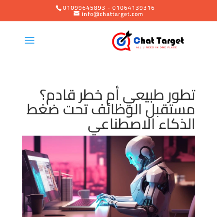
01099645893 - 01064139316
info@chattarget.com
تطور طبيعي أم خطر قادم؟
مستقبل الوظائف تحت ضغط
الذكاء الاصطناعي