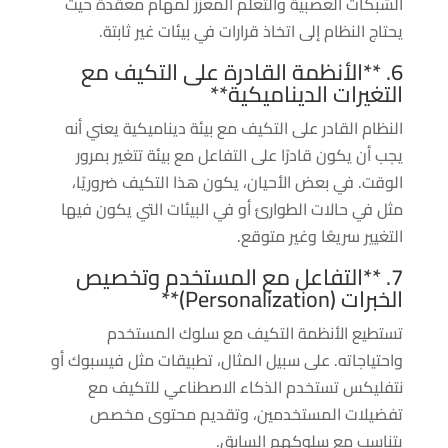
الشبكات العصبية والتعلم المعزز لمهام معقدة حيث
يحتاج النظام إلى اتخاذ قرارات في بيئات غير ثابتة.
6. **الأنظمة القادرة على التكيف مع
التغيرات الديناميكية**
النظام القادر على التكيف مع بيئة ديناميكية يعني أنه
يجب أن يكون قادرًا على التفاعل مع بيئة تتغير بمرور
الوقت. في بعض الأحيان، يكون هذا التكيف ضروريًا،
مثل في حالات الطوارئ أو في البيئات التي يكون فيها
التغيير سريعًا وغير متوقع.
7. **التفاعل مع المستخدم وتخصيص
الخبرات (Personalization)**
تستطيع الأنظمة التكيف مع سلوك المستخدم
واحتياجاته. على سبيل المثال، تطبيقات مثل فيسبوك أو
نتفليكس تستخدم الذكاء الاصطناعي للتكيف مع
تفضيلات المستخدمين، وتقديم محتوى مخصص
يتناسب مع سلوكهم السابق.