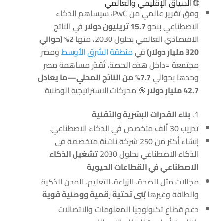
🌐 السياق الإقليمي والعالمي
وفق تقرير عالمي من PwC، سيساهم الذكاء
الاصطناعي بنحو
15.7 تريليون دولار
في الناتج
الاقتصادي العالمي بحلول 2030، منها
2% (حوالي
320 مليار دولار)
في
منطقة الشرق الأوسط
ومصر
مجتمعة =داخل هذه الحصة، تُقدّر مساهمة مصر
وحدها بحوالي
7.7% من الناتج المحلي—ما يعادل
42.7 مليار دولار
🎯 محركات الاستراتيجية الوطنية
بناء القدرات البشرية والتقنية
تدريب 30 ألف متخصص في الذكاء الاصطناعي.
إنشاء أكثر من 250 شركة ناشئة متخصصة في
الذكاء الاصطناعي بحلول 2030
تشغيل الذكاء
الاصطناعي في القطاعات الحيوية
مجالات مثل الصحة، الزراعة، التعليم، المدن الذكية
والطاقة وغيرها
بُنى تحتية رقمية ووطنية قوية
دعم قطاع تكنولوجيا المعلومات والاتصالات