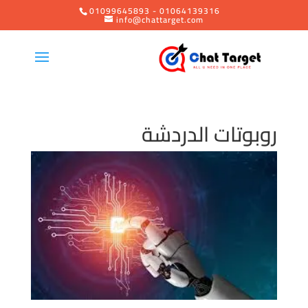
01099645893 - 01064139316
info@chattarget.com
روبوتات الدردشة