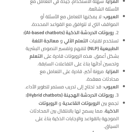
المزايا
: سهلة الاستخدام، جيدة في التعامل مع
الأسئلة الشائعة.
العيوب
: لا يمكنها التعامل مع الأسئلة أو
المواقف التي لا تتوافق مع القواعد المحددة.
روبوتات الدردشة الذكية (AI-based chatbots):
تستخدم تقنيات
التعلم الآلي
و
معالجة اللغة
الطبيعية (NLP)
لتفهم وتفسير النصوص البشرية
بشكل أعمق. هذه الروبوتات قادرة على
التعلم
وتحسين أدائها بناءً على التفاعلات السابقة.
المزايا
: مرونة أكبر، قادرة على التعامل مع
محادثات معقدة.
العيوب
: قد تحتاج إلى تدريب مستمر لتطوير الأداء.
روبوتات الدردشة الهجينة (Hybrid chatbots):
تجمع بين
الروبوتات القاعدية
و
الروبوتات
الذكية
، مما يسمح لها بالانتقال بين المحادثات
الموجهة بالقواعد والإجابات الذكية بناءً على
السياق.