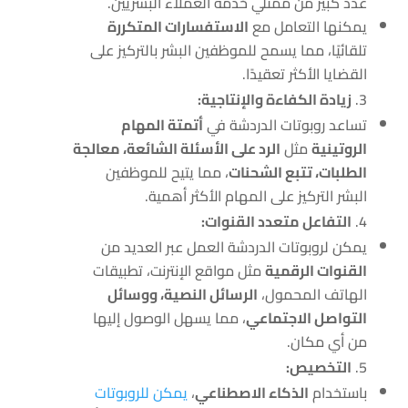
عدد كبير من ممثلي خدمة العملاء البشريين.
يمكنها التعامل مع
الاستفسارات المتكررة
تلقائيًا، مما يسمح للموظفين البشر بالتركيز على
القضايا الأكثر تعقيدًا.
زيادة الكفاءة والإنتاجية:
تساعد روبوتات الدردشة في
أتمتة المهام
الروتينية
مثل
الرد على الأسئلة الشائعة، معالجة
الطلبات، تتبع الشحنات
، مما يتيح للموظفين
البشر التركيز على المهام الأكثر أهمية.
التفاعل متعدد القنوات:
يمكن لروبوتات الدردشة العمل عبر العديد من
القنوات الرقمية
مثل مواقع الإنترنت، تطبيقات
الهاتف المحمول،
الرسائل النصية، ووسائل
التواصل الاجتماعي
، مما يسهل الوصول إليها
من أي مكان.
التخصيص:
باستخدام
الذكاء الاصطناعي
،
يمكن للروبوتات