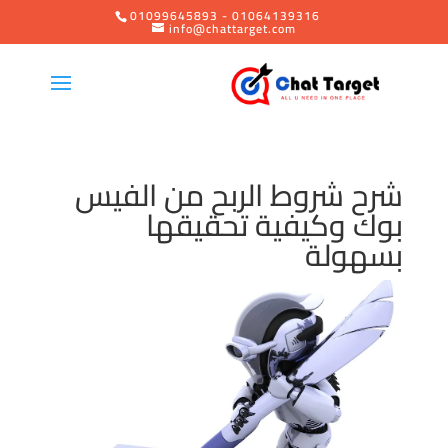
01099645893 - 01064139316
info@chattarget.com
شرح شروط الربح من الفيس
بوك وكيفية تحقيقها
بسهولة