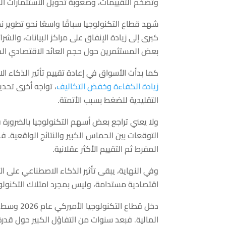
وتضخم التقييمات، وصعوبة تحويل الاستثمارات ال
شهد قطاع التكنولوجيا سباقًا واسعًا نحو تطوير نم
كبرى إلى زيادة الإنفاق على مراكز البيانات، والشرا
بعض المستثمرين حول حجم العائد الاقتصادي الح
كما بدأت الأسواق في إعادة تقييم تأثير الذكا
زيادة الكفاءة وخفض التكاليف
، تواجه أخرى تحد
التقليدية للضغط بسبب الأتمتة.
ولا يعني تراجع بعض أسهم التكنولوجيا بالضرور
التوقعات بين الحماس الكبير والنتائج الواقعية. فال
المفرط ثم التقييم الأكثر عقلانية.
وفي النهاية، يبقى تأثير الذكاء الاصطناعي على ال
اقتصادية مستدامة، وليس بمجرد امتلاك التكنولو
دخل قطاع 
المالية. فبعد سنوات من التفاؤل الكبير حول قدرة