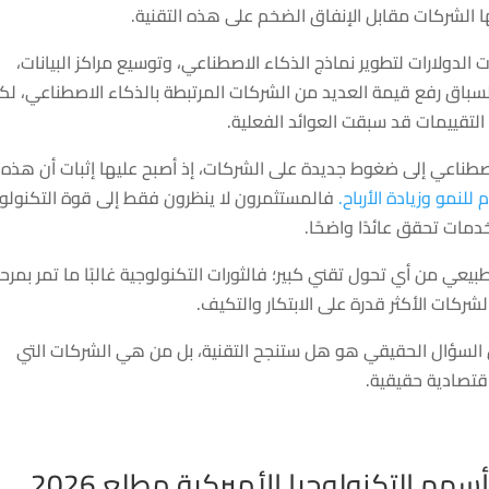
ا الشركات مقابل الإنفاق الضخم على هذه التقنية.
الدولارات لتطوير نماذج الذكاء الاصطناعي، وتوسيع مراكز البيانات،
السباق رفع قيمة العديد من الشركات المرتبطة بالذكاء الاصطناعي، لك
تقييمات قد سبقت العوائد الفعلية.
صطناعي إلى ضغوط جديدة على الشركات، إذ أصبح عليها إثبات أن هذه
للنمو وزيادة الأرباح.
فالمستثمرون لا ينظرون فقط إلى قوة التكنولوج
دمات تحقق عائدًا واضحًا.
يعي من أي تحول تقني كبير؛ فالثورات التكنولوجية غالبًا ما تمر بمرح
شركات الأكثر قدرة على الابتكار والتكيف.
ن السؤال الحقيقي هو هل ستنجح التقنية، بل من هي الشركات التي
قتصادية حقيقية.
م التكنولوجيا الأميركية مطلع 2026