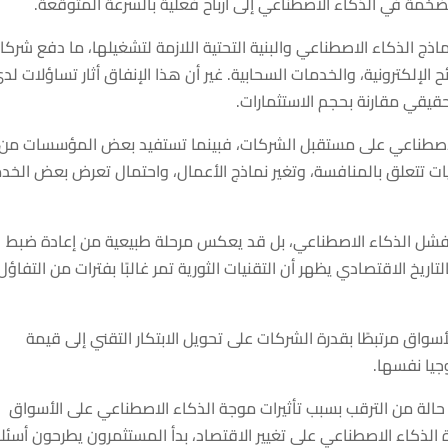
ضخمة في الذكاء الاصطناعي إلى أرباح فعلية بالسرعة المتوقعة.
اذج الذكاء الاصطناعي والبنية التحتية اللازمة لتشغيلها، ما دفع شركا
ئح الإلكترونية، والخدمات السحابية. غير أن هذا الإنفاق أثار تساؤلات لد
قيقي مقارنة بحجم الاستثمارات.
ء الاصطناعي على مستقبل الشركات، فبينما تستفيد بعض المؤسسات من
يات تتعلق بالمنافسة، وتغير نماذج الأعمال، واحتمال تعرض بعض الخد
ة فشل الذكاء الاصطناعي، بل قد يعكس مرحلة طبيعية من إعادة ضبط
تاريخ الاقتصادي يظهر أن التقنيات الثورية تمر غالبًا بفترات من التفاؤل
أسواق مرتبطًا بقدرة الشركات على تحويل الابتكار التقني إلى قيمة
جيا نفسها.
التكنولوجيا الأميركي عام 2026 وسط حالة من الترقب بسبب تأثيرات موجة الذكاء الاصطناعي على الأسواق
 الذكاء الاصطناعي على تغيير الاقتصاد، بدأ المستثمرون يطرحون أسئل