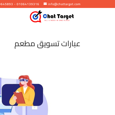
9645893 - 01064139316
info@chattarget.com
عبارات تسويق مطعم