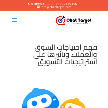
01099645893 - 01064139316
info@chattarget.com
فهم احتياجات السوق
والعملاء وتأثيرها على
استراتيجيات التسويق