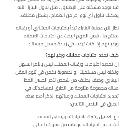
فلا توجد مشكلة على الإطلاق ، مثل تناول البيتزا ، لأنه
يمكنك تناول أي نوع آخر من الطعام ، بشكل مختلف.
نظرًا لأن عملية الشراء تبدأ باحتياجات المشتري أو رغباته
لمنتج ما ، فمن المهم البحث عن احتياجات العملاء
ورغباتهم إذا كنت ترغب في زيادة معدل مبيعاتك.
كيف تحدد احتياجات عملائك ورغباتهم؟
إن تحديد احتياجات ورغبات العملاء ليس بالأمر السهل
ولكنه ليس مستحيلاً ، والصعوبة تكمن في تنوع العقل
البشري وكيف يختلف من شخص لآخر. لحسن الحظ ،
هناك مجموعة متنوعة من الطرق لمساعدتك في
تحديد احتياجات العملاء ورغباتهم. نذكر أهم هذه
الطرق في البندين التاليين:
دع العميل يخبرك باحتياجاته ويتمنى لنفسه.
أنت تخمن احتياجاته ورغباته من سلوكه الحالي.