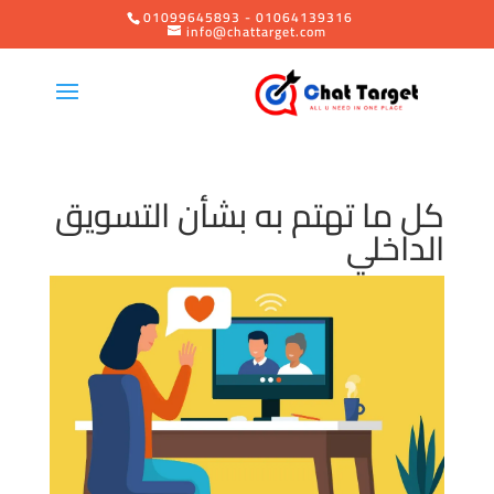
01099645893 - 01064139316
info@chattarget.com
كل ما تهتم به بشأن التسويق
الداخلي