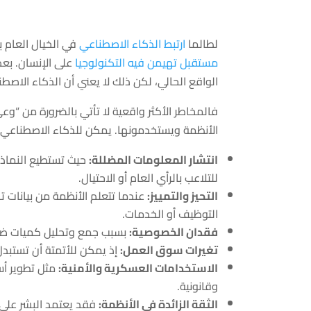
لطالما
ارتبط الذكاء الاصطناعي
في الخيال العام ب
مستقبل تهيمن فيه التكنولوجيا
على الإنسان. بعض
الواقع الحالي، لكن ذلك لا يعني أن الذكاء الاص
فالمخاطر الأكثر واقعية لا تأتي بالضرورة من “وعي
الأنظمة ويستخدمونها. يمكن للذكاء الاصطناعي أن 
انتشار المعلومات المضللة:
حيث تستطيع النماذج
للتلاعب بالرأي العام أو الاحتيال.
التحيز والتمييز:
عندما تتعلم الأنظمة من بيانات ت
التوظيف أو الخدمات.
فقدان الخصوصية:
بسبب جمع وتحليل كميات ضخم
تغيرات سوق العمل:
إذ يمكن للأتمتة أن تستبد
الاستخدامات العسكرية والأمنية:
مثل تطوير أسا
وقانونية.
الثقة الزائدة في الأنظمة:
فقد يعتمد البشر على 