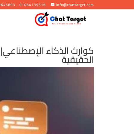
9645893 - 01064139316
info@chattarget.com
كوارث الذكاء الإصطناعي| 
الحقيقية