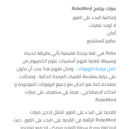
ميزات برنامج RoboMind
إمكانية البدء على الفور.
لا توجد تبعيات.
أمان.
عظيم للمشاريع.
Robo هي لغة برمجة تعليمية تأتي بطريقة جديدة
وبسيطة للغاية لفهم أساسيات علوم الكمبيوتر من
خلال برمجة الروبوتات
، ولكن لفهم هذا يجب أن نكون
على دراية بمقدمة لتقنيات البرمجة الحالية ، ومجالات
متعددة كما هو الحال مع جميع الروبوتات الموجودة و
الذكاء الاصطناعي ، فيما يلي سنتعرف على ميزات
RoboMind:
القدرة على البدء على الفور: تتمثل إحدى ميزات
RoboMind الرائعة في القدرة على البدء على الفور ، حيث
إنها لغة برمجة سهلة التعلم ويمكن للجميع تعلمها