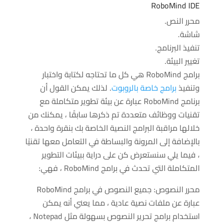
RoboMind IDE
محرر النص.
شاشة.
تنفيذ البرنامج.
تغيير البيئة.
برامج RoboMind هي كل ما تحتاجه لكتابة واختبار
وتنفيذ
برامج خاصة بالروبوت
. لذلك يمكن القول أن
برنامج RoboMind عبارة عن بيئة تطوير متكاملة مع
تقنيات ووظائف متعددة تم ذكرها سابقًا ، يمكنك من
خلالها مراقبة البرامج النصية الخاصة بك بنقرة واحدة ،
بالإضافة إلى المرونة والبساطة في التعامل معها تقنيًا
، فيما يلي سنستعرض كن على دراية ببيئات التطوير
المتكاملة التي تحدث في برامج RoboMind ، فهي:
محرر النصوص: جميع النصوص في برامج RoboMind
عبارة عن ملفات نصية عادية ، مما يعني أنه يمكن
استخدام برامج تحرير النصوص بسهولة مثل Notepad ،