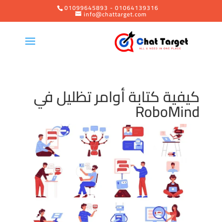
01099645893 - 01064139316
info@chattarget.com
كيفية كتابة أوامر تظليل في
RoboMind