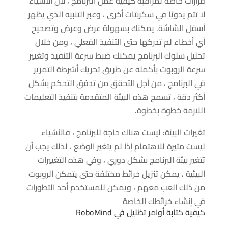
قرارات خاصة لمراقبة كيفية عمل البرنامج ، لأن الأشياء
لا تتم يدويًا في سكربتات أخرى ، وعبر التنبيه الذي يظهر
أسفل الشاشة. يمكنك بسهولة عرض وعرض وتصحيح
أي أخطاء لم تدركها حتى التنفيذ الفعلي ، ومن خلال
تحليل سلوك البرنامج يمكنك ضبط سرعة التنفيذ وتغيير
سرعة الروبوت بأكمله عن طريق تحريك أشرطة التمرير
في البرنامج ، من أجل التحقق من تدفق التحكم بشكل
أكثر دقة ، تسمح هذه البيئة المتقدمة بتنفيذ التعليمات
اللازمة خطوة بخطوة.
تغيرات البيئة: ليست هناك حاجة للبرنامج ، فالأشياء
ليست مثيرة للاهتمام إذا لم يتغير الوضع ، لذلك يجب أن
تتغير بيئة البرنامج بشكل دوري ، وفي هذه التغييرات
البيئية ، يمكن تنزيل خرائط مختلفة حتى يتمكن الروبوت
من ذلك العب معهم ، ويمكن للمستخدم أحد التطورات
في إنشاء خرائطك الخاصة
كيفية كتابة أوامر تظليل في RoboMind