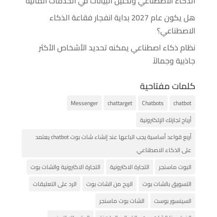
الذكاء الاصطناعي وتحليل البيانات في الخدمات المالية
هل يكون عام 2027 بداية انفجار فقاعة الذكاء
الاصطناعي؟
نظام ذكاء اصطناعي يمكنه تحديد الأشخاص الأكثر
جاذبية وجمالاً
كلمات مفتاحية
Messenger
chattarget
Chatbots
chatbot
أرباح تجارتك الإلكترونية
أربع قواعد أساسية يجب اتباعها عند إنشاء شات بوت chatbot يعتمد
على الذكاء الاصطناعي
البوت ماسنجر
التجارة الاكترونية
التجارة الاكترونية والشات بوت
التسويق بالشات بوت
الربح من الشات بوت
الرد على التعليقات
السينسور بوست
الشات بوت ماسنجر