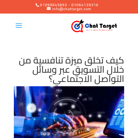
01099645893 - 01064139316
info@chattarget.com
كيف تخلق ميزة تنافسية من
خلال التسويق عبر وسائل
التواصل الاجتماعي؟