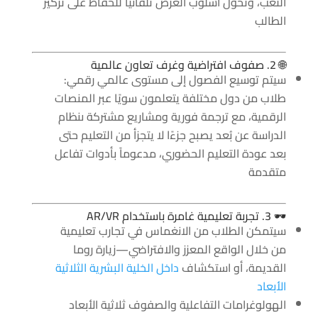
التعب، وتحوّل أسلوب العرض تلقائيًا للحفاظ على تركيز
الطالب
🌐 2. صفوف افتراضية وغرف تعاون عالمية
سيتم توسيع الفصول إلى مستوى عالمي رقمي:
طلاب من دول مختلفة يتعلمون سويًا عبر المنصات
الرقمية، مع ترجمة فورية ومشاريع مشتركة ىنظام
الدراسة عن بُعد يصبح جزءًا لا يتجزأ من التعليم حتى
بعد عودة التعليم الحضوري، مدعوماً بأدوات تفاعل
متقدمة
🕶️ 3. تجربة تعليمية غامرة باستخدام AR/VR
سيتمكن الطلاب من الانغماس في تجارب تعليمية
من خلال الواقع المعزز والافتراضي—زيارة روما
القديمة، أو استكشاف
داخل الخلية البشرية الثلاثية
الأبعاد
الهولوغرامات التفاعلية والصفوف ثلاثية الأبعاد