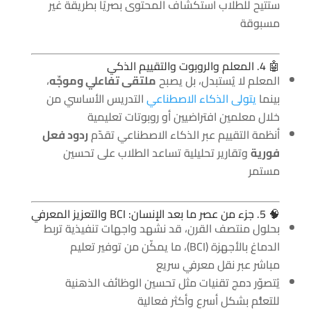
ستتيح للطلاب استكشاف المحتوى بصريًا بطريقة غير
مسبوقة
🤖 4. المعلم والروبوت والتقييم الذكي
المعلم لا يُستبدل، بل يصبح
ملتقى تفاعلي وموجِّه
،
بينما
يتولى الذكاء الاصطناعي
التدريس الأساسي من
خلال معلمين افتراضيين أو روبوتات تعليمية
أنظمة التقييم عبر الذكاء الاصطناعي تقدّم
ردود فعل
فورية
وتقارير تحليلية تساعد الطلاب على تحسين
مستمر
🧠 5. جزء من عصر ما بعد الإنسان: BCI والتعزيز المعرفي
بحلول منتصف القرن، قد نشهد واجهات تنفيذية تربط
الدماغ بالأجهزة (BCI)، ما يمكّن من توفير تعليم
مباشر عبر نقل معرفي سريع
يُتصوّر دمج تقنيات مثل تحسين الوظائف الذهنية
للتعلُّم بشكل أسرع وأكثر فعالية