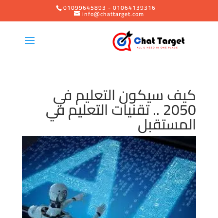
01099645893 - 01064139316
info@chattarget.com
كيف سيكون التعليم في
2050 .. تقنيات التعليم في
المستقبل