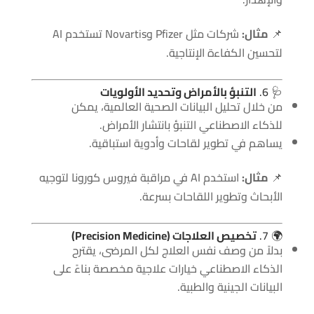
📌
مثال:
شركات مثل Pfizer وNovartis تستخدم AI
لتحسين الكفاءة الإنتاجية.
🩺 6.
التنبؤ بالأمراض وتحديد الأولويات
من خلال تحليل البيانات الصحية العالمية، يمكن
للذكاء الاصطناعي التنبؤ بانتشار الأمراض.
يساهم في تطوير لقاحات وأدوية استباقية.
📌
مثال:
استخدم AI في مراقبة فيروس كورونا لتوجيه
الأبحاث وتطوير اللقاحات بسرعة.
🌍 7.
تخصيص العلاجات (Precision Medicine)
بدلاً من وصف نفس العلاج لكل المرضى، يقترح
الذكاء الاصطناعي خيارات علاجية مخصصة بناءً على
البيانات الجينية والطبية.