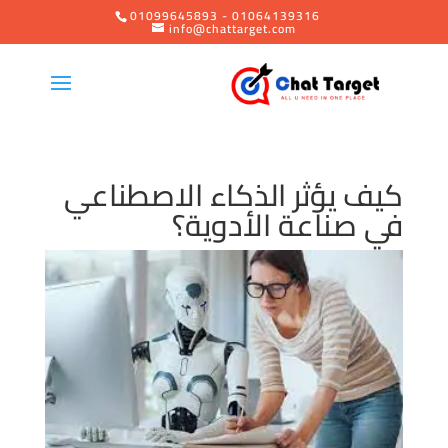
01099645893 - 01064139316
info@chattarget.com
كيف يؤثر الذكاء الاصطناعي
في صناعة الأدوية؟