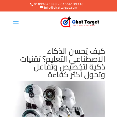
01099645893 - 01064139316
info@chattarget.com
كيف يُحسن الذكاء
الاصطناعي التعليم؟ تقنيات
ذكية لتخصيص وتفاعل
وتحول أكثر كفاءة