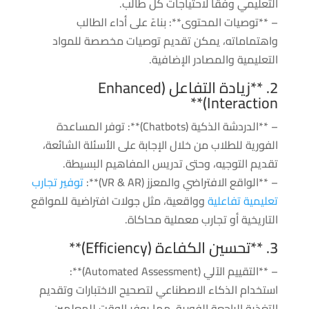
التعليمي وفقًا لاحتياجات كل طالب.
– **توصيات المحتوى**: بناءً على أداء الطالب
واهتماماته، يمكن تقديم توصيات مخصصة للمواد
التعليمية والمصادر الإضافية.
2. **زيادة التفاعل (Enhanced
Interaction)**
– **الدردشة الذكية (Chatbots)**: توفر المساعدة
الفورية للطلاب من خلال الإجابة على الأسئلة الشائعة،
تقديم التوجيه، وحتى تدريس المفاهيم البسيطة.
– **الواقع الافتراضي والمعزز (VR & AR)**:
توفير تجارب
تعليمية تفاعلية
وواقعية، مثل جولات افتراضية للمواقع
التاريخية أو تجارب معملية محاكاة.
3. **تحسين الكفاءة (Efficiency)**
– **التقييم الآلي (Automated Assessment)**:
استخدام الذكاء الاصطناعي لتصحيح الاختبارات وتقديم
التغذية الراجعة الفورية، مما يوفر الوقت للمعلمين