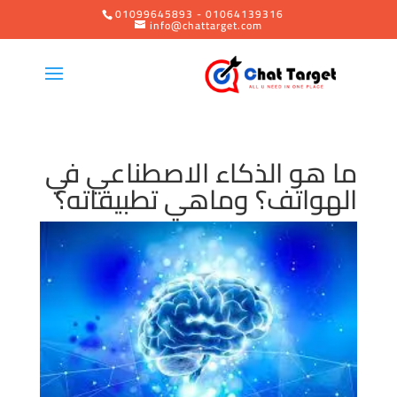
01099645893 - 01064139316
info@chattarget.com
ما هو الذكاء الاصطناعي في
الهواتف؟ وماهي تطبيقاته؟