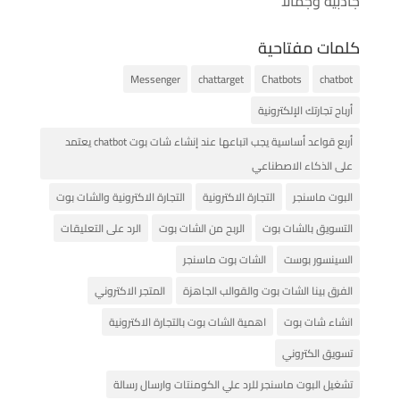
جاذبية وجمالاً
كلمات مفتاحية
Messenger
chattarget
Chatbots
chatbot
أرباح تجارتك الإلكترونية
أربع قواعد أساسية يجب اتباعها عند إنشاء شات بوت chatbot يعتمد
على الذكاء الاصطناعي
البوت ماسنجر
التجارة الاكترونية
التجارة الاكترونية والشات بوت
التسويق بالشات بوت
الربح من الشات بوت
الرد على التعليقات
السينسور بوست
الشات بوت ماسنجر
الفرق بينا الشات بوت والقوالب الجاهزة
المتجر الاكتروني
انشاء شات بوت
اهمية الشات بوت بالتجارة الاكترونية
تسويق الكتروني
تشغيل البوت ماسنجر للرد علي الكومنتات وارسال رسالة