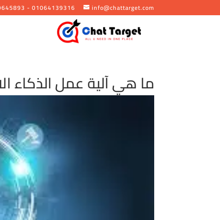
9645893 - 01064139316
info@chattarget.com
ما هي آلية عمل الذكاء ا