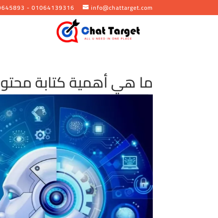
9645893 - 01064139316
info@chattarget.com
ما هي أهمية كتابة محتو