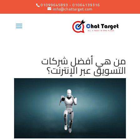
01099645893 - 01064139316
info@chattarget.com
من هي أفضل شركات
التسويق عبر الإنترنت؟