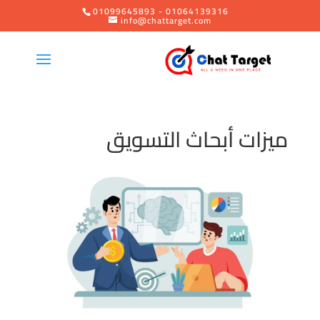
01099645893 - 01064139316
info@chattarget.com
ميزات أبحاث التسويق