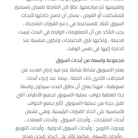
وتقييمها ثم مراجعتها. نظرًا لأن الشركة تتعرض باستمرار
للمشكلات أو الفرص ، يمكن أن تصبح حاجتها لأبحاث
السوق ثابتة. للمساعدة في دعم القرارات المتخذة ،
يجب التأكد من أن المعلومات الواردة في البحث ليست
قديمة ، ولكنها تلبي الاحتياجات وتكون مناسبة عند
الحاجة إليها في نفس الوقت.
مجموعة واسعة من أبحاث السوق
يعتبر التسويق نشاطًا شاملاً يتم فيه إدراج العديد من
المجالات الأخرى ذات الصلة ، بينما عند إجراء أبحاث
تسويقية ، فهذا يعني أن نطاق البحث سيكون واسعًا
جدًا لتغطية جوانب عملية التسويق لجميع الأطراف التي
تقبل جزءًا من عملية التسويق. تأثير جميع الجوانب
الأساسية على اتخاذ القرارات الرئيسية. وهي تشمل
أبحاث المنتجات ، وأبحاث السوق ، وأبحاث العملاء ،
وبحوث الترويج ، وأبحاث السوق الدولية ، وأبحاث التوزيع
، وأبحاث الأسعار ، وكلها تؤثر على إعداد البحث ونجاح