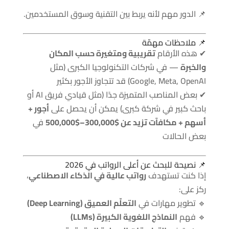
📌 الدور مهم لأنه يربط بين التقنية وسوق المستخدمين.
📌 ملاحظات مهمّة
✔ هذه الأرقام
تقريبية ومتغيرة حسب المكان
والخبرة
— في شركات التكنولوجيا الكبرى (مثل
Google, Meta, OpenAI) قد تتجاوز الأجور بكثير
✔ بعض المناصب المتميزة جدًا (مثل قيادي فريق AI أو
باحث كبير في شركة كبرى) يمكن أن يحصل على
أجور +
أسهم + مكافآت تزيد عن $300,000–$500,000
في
بعض الحالات
📌 نصيحة للبحث عن أعلى الرواتب في 2026
إذا كنت تستهدف
رواتب عالية في الذكاء الاصطناعي
،
ركز على:
🔹 تطوير مهارات في
التعلّم العميق (Deep Learning)
🔹 فهم
النماذج اللغوية الكبيرة (LLMs)