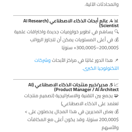
والمحادثات الآلية.
📊
4. عالم أبحاث الذكاء الاصطناعي (AI Research
Scientist)
🔍 يساهم في تطوير خوارزميات جديدة واختراقات علمية
💰 في أعلى المستويات يمكن أن تتجاوز الرواتب
$200,000–$300,000+ سنويًا
📌 هذا الدور غالبًا في مراكز الأبحاث
وشركات
التكنولوجيا الكبرى.
📈
5. مدير/خبير منتجات الذكاء الاصطناعي (AI
Product Manager / AI Architect)
🧩 يجمع بين التقنية والاستراتيجية (تصميم منتجات
تعتمد على الذكاء الاصطناعي)
💰 بعض المديرين في هذا المجال يحصلون على >
$200,000 سنويًا، وقد يكون أعلى مع المكافآت
والأسهم