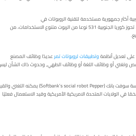
ية أكثر
جمهورية
مستخدمة لتقنية الروبوتات
في
تحوز
كوريا الجنوبية 531 نوعا من
الربوت
متنوع
الاستخدامات،
من
ع
.
على
تعديل
أنظمة
وتطبيقات لروبوتات
تمر
عديد
ًا وظائف المصنع
رقص
وتغني
أو وظائف اللغة أو وظائف
الطهي
, وحدوث
ذاك
الشأن
ليس
ة
سوفت بانك (Softbank’s social robot Pepper)
يمكنه
التغني
والقيا
م
ًا في
الولايات المتحدة الامريكية
الأمريكية وقيد
الاستعمال
فعليًا