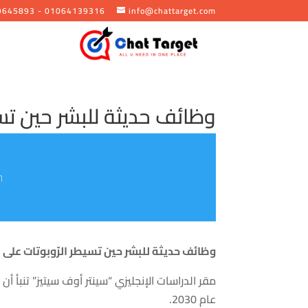
9645893 - 01064139316
info@chattarget.com
وظائف حديثة للبشر حين تسي
/
وظائف
حديثة
للبشر حين تسيطر الرّوبوتات على ا
مقر
الدراسات
الإنجليزي
“سينتر أوف سيتيز”
تنبأ
أن
عام 2030.