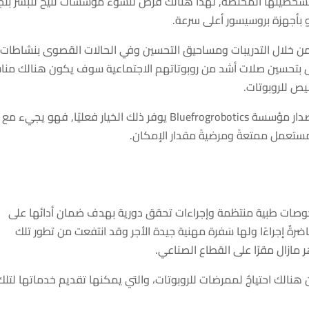
ذ بشخصيتها المختصة, لهذا هنالك فرصٌ لنشوء مؤسسات تتيح للبشر بتج
 بأجهزة بروسيسور أعلى سرعة.
 من خلال التدريبات ومساحيق التحسين وفي الحالات القصوى بنشاطات
إنس بتحسين صلات أشد من روبوتاتهم الاجتماعية سوف يكون هنالك منا
يص للروبوتات.
في ذاك الوجهة فإن الربوت “بادي”(Buddy) من إصدار مؤسسة Bluefrogrobotics يوفر ذلك الخيار فعليًا, فهو يجيء مع
مستعمل ممتعةً ومرضيةً مقدار الإمكان.
لفحوصات طبية منتظمة وإجراءات تحقق دورية بهدف ضمان أدائها على
ةٌ إجراءًا ولها سَفرة مهنية جيدة الأجر وقد انتفعت من تطور تلك
 مازال مقرًا على القطاع الصناعي.
نالك احتياجٌ لممرضات للروبوتات، والتي يمكنها تقديم خدماتها لتلك