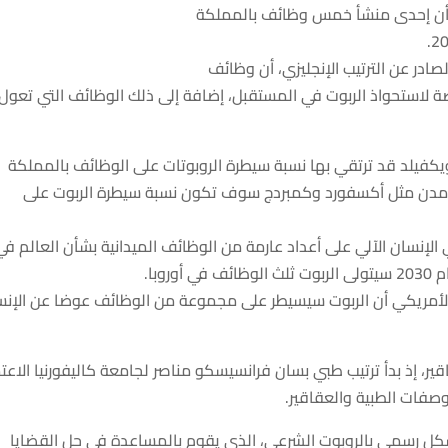
أن
إحدى
منشأ
خمس وظائف
بالمملكة
الصادر عن
الترتيب
الإنجليزي
، أن وظائف
ة لاستحواذ
الربوت
في المستقبل،
إضافة إلى ذلك
الوظائف التي
تعول
ويكفيلد قد
ترتقي
بها نسبة
سيطرة
الروبوتات على الوظائف
بالمملكة
دن مثل أكسفورد وكمبردج
سوف تكون
نسبة
سيطرة
الربوت
على
ي
الإنسان الآلي
على أعداد
عارمة
من الوظائف الميدانية
بشأن
العالم في
 سيتولى
الربوت
ثلث الوظائف في أوروبا.
لأمريكي أن
الربوت
سيسيطر على
مجموعة من
الوظائف
عوضا عن
الإن
قير
،
إذ
بدأ
ترتيب
طبي بسان فرانسيسكو
مناصر
لجامعة كاليفورنيا الاعت
لوصفات الطبية
والعقاقير
.
كل رسمي
بالروبوت
الشرعي
، الذي يقوم بالمساعدة في حل القضايا