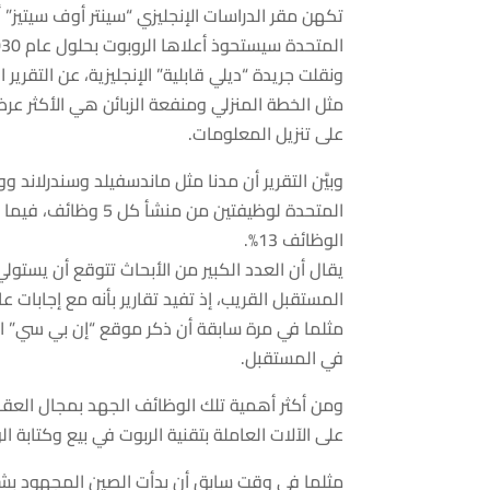
تكهن
مقر
الدراسات
الإنجليزي
“سينتر أوف سيتيز” 
المتحدة
سيستحوذ
أعلاها
الروبوت
بحلول عام 2030.
ونقلت
جريدة
“ديلي
قابلية
”
الإنجليزية
، عن التقرير 
مثل
الخطة
المنزلي
ومنفعة
الزبائن
هي الأكثر عرض
على
تنزيل
المعلومات
.
وبيَّن
التقرير أن مدنا مثل ماندسفيلد وسندرلاند و
المتحدة
لوظيفتين من
منشأ
كل 5 وظائف،
فيما
م
الوظائف 13%.
يقال أن
العدد الكبير من
الأبحاث
تتوقع أن يستول
المستقبل القريب،
إذ
تفيد تقارير بأنه مع
إجابات
عام 2030
مثلما
في مرة سابقة
أن ذكر موقع “إن بي سي” ا
في المستقبل.
ومن
أكثر أهمية
تلك
الوظائف
الجهد
بمجال
العقا
على الآلات
العاملة
بتقنية
الربوت
في بيع وكتابة ا
مثلما
في وقت سابق
أن بدأت الصين
المجهود
بش