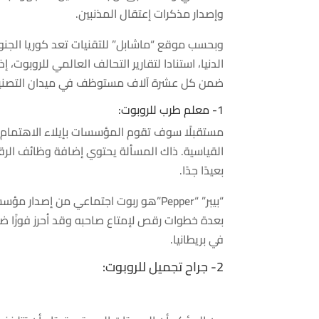
وإصدار مذكرات
إعتقال
المذنبين
.
وبحسب
موقع “ماشابل” للتقنيات تعد كوريا الجنوب
الدنيا
،
استنادا
لتقارير
التحالف
العالمي
للروبوت،
إذ
ضمن
كل
عشرة
آلاف
مستوظف
في
ميدان
التصني
1-
معلم
طرب
للروبوت:
مستقبلًا
سوف تقوم
المؤسسات
بإيلاء الاهتمام
القياسية.
ذاك
المسألة
يحتوي
إضافة وظائف ال
بعيدًا جدًا.
“بيبر” “Pepper”هو
ربوت
اجتماعي من
إصدار
مؤسس
بعدة
خطوات رقص
لإمتاع صاحبه وقد
أحرز
فوز
ًا
ضخ
في
بريطانيا
.
2- جراح تجميل للروبوت: