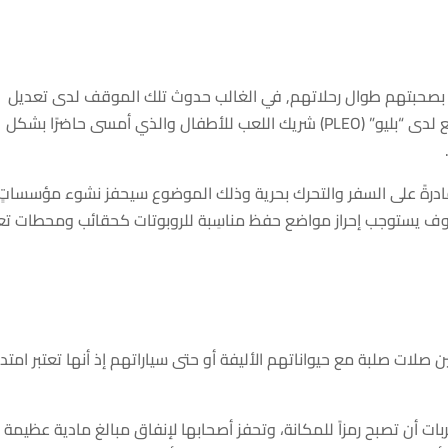
تهم بصحبتهم طوال رحلاتهم, في الغالب حدوث تلك الموقف لدى تعديل
الإنس لروابط صلبة إزاء الروبوتات مثلما هي الوضع لدى “بليو” (PLEO) شريك اللعب للأطفال والذي أمسى حاضرًا بشكل
 قادرةً على السفر والتحرك بحرية وذلك الموضوع سيحفز نشوء مؤسساتٍ
 يستوجب إحراز مواضع حفظ مناسِبة للروبوتات كحقائب ومحطات تع
لات صلبة مع حيواناتهم الأليفة أو حتى سياراتهم إذ أنها تعتبر امتداد
بات أن تصبح رمزاً للمكانة، وتحفز أصحابها لإنفاق مبالغ مادية عظيمة