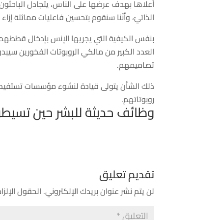
أعلاها بهدف عرضها على الناس، يتجادل الباحثون 
الذاتيّ، وأنّنا سنقوم بتحسين فاعليات مماثلة إزاء ا
بنفس الكيفية التي يجريها الإنس بإدخال قططهم وك
العدد الكبير من مالكي الروبوتات الفخورين سيبدو
تصاميمهم.
ذلك الشأن يتولى قيادة لنشوء مؤسسات تستفيد م
روبوتاتهم.
وظائف حديثة للبشر حين تسيطر ا
تقديم تعليق
لن يتم نشر عنوان بريدك الإلكتروني.
الحقول الإلزام