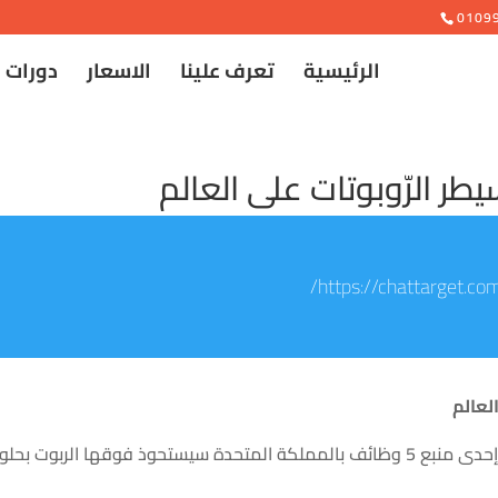
e
0109
الرئيسية
تعرف علينا
الاسعار
دورات 
طر الرّوبوتات على العالم
https://chattarget.com
لعالم
إحدى
منبع
5 وظائف
بالمملكة المتحدة
سيستحوذ
فوقها
الربوت
بحلو