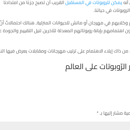
أنه
يمكن للروبوتات في المستقبل
القريب أن تصبح جزءًا من امتدادنا
لروبوتات في حياتنا.
لابهم في مهرجان أو ماتش للحيوانات المنزلية, هنالك احتمالاتٌ أنَّ
ن اهتمامهم بإبانة روبوتاتهم المعدلة للآخرين لنيل التقييم والجودة ع
ن ذاك إيلاء الاهتمام على ترتيب مهرجانات ومقابلات يعرض فيها ال
لرّوبوتات على العالم
ية مشار إليها بـ
*