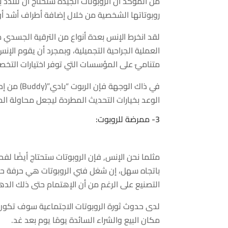
من المؤكد أن الروبوتات الجيدة ستحتاج أن تتلذ
روبوتاتها الشخصية من خلال إضافة أطراف أشد أو
لقد انخرط الإنس بعدة أنواع من الترقية الجسدي
العملية الجراحية التجميلية، وبمجرد أن يقوم ال
متناميٌ على المؤسسات التي توفر اختيارات التخص
الوعد بخيارات التحديث المطردة ليجعل محاولة ال
3- ممرضة للروبوت:
مثلما نحن الإنس, فإن الروبوتات ستحتاج أيضًا 
باتجاه سهل، إن شغل فني الروبوتات هي حرفة حاضر
التصنيع على الرغم من أن الإهتمام حتى ذلك الدهر
لدى حدوث ثورة الروبوتات الاجتماعية سوف تكون ه
مكان البيع والشراء السائدة يومًا يوم بعد غد.