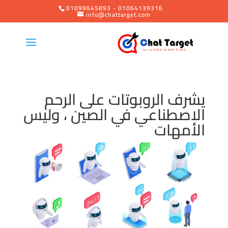
01099645893 - 01064139316
info@chattarget.com
يشرف الروبوتات على الرحم
الاصطناعي في الصين ، وليس
الأمهات