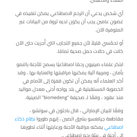
أي شخص يدعي أن الرحم الاصطناعي يمكن تنفيذه في
غضون عامين يجب أن يكون لديه ثروة من البيانات غير
المتوفرة الآن.
أو تحمّسي قليلاً لأن جميع التجارب التي أُجريت حتى الآن
كانت في حالات حمل صحية تمامًا.
ابتكر علماء صينيون رحمًا اصطناعيًا يسمح للأجنة بالنمو
بأمان ، ومربية آلية يمكنها مراقبتها والعناية بها ، وقد
أكد العلماء أنه يمكن أن تكون قفزة إلى الأمام في
الخصوبة المستقبلية في بلد يواجه أدنى معدل مواليد
منذ عقود ، وفقًا لـ صحيفة “biomedeng” الصينية.
وفقًا للبيان الإماراتي ، قال باحثون في سوتشو ،
مقاطعة جيانغسو بشرق الصين ، إنهم طوروا
نظام ذكاء
اصطناعي
يمكنه مراقبة الأجنة ورعايتها أثناء تطورها
إلى أجنة في بيئة رحم اصطناعي.