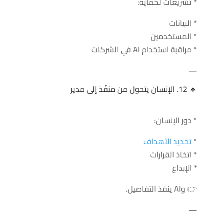
* تشريعات لحماية:
* البيانات
* المستخدمين
* مراقبة استخدام AI في الشركات
—
🔹 12. الإنسان يتحول من منفّذ إلى مدير
* دور الإنسان:
*
تحديد الأهداف
* اتخاذ القرارات
* الإبداع
👉 وAI ينفذ التفاصيل.
—